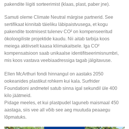
Tooted sisaldavad kuni 98,6% loodusliku päritoluga
pakendite liigiti sorteerimist (klaas, plast, paber jne).
koostisosasid, pakkudes hoolitsust, mis aitab nahal
säilitada vormikust ja selgemaid näokontuure.
Samuti oleme Climate Neutral märgise partnerid. See
sertifikaat kinnitab täieliku läbipaistvusega, et kogu
Youth Active Lift tooted sobivad igapäevaseks
pakendite tootmisest tulenev CO² on kompenseeritud
kasutamiseks siis, kui nahk on muutunud lõdvemaks või
ökoloogiliste projektide kaudu. Nii aitab tarbija koos
vähem elastseks ning vajab kindlamat tuge. Tulemuseks
meiega aktiivselt kaasa kliimakaitsele. Iga CO²
on ühtlasem, paremini hoitud ja elujõulisem näonahk.
kompensatsioon saab unikaalse identifitseerimisnumbri,
mis koos vastava veebiaadressiga tagab jälgitavuse.
Ellen McArthuri fondi hinnangul on aastaks 2050
1969 – Esimene hoolitsus eriti tundlikule nahale
ookeanides plastikut rohkem kui kala. Surfrider
Turule tulnud „Hypo-Allergique“ tootesari oli ainuke
Foundationi andmetel satub sinna igal sekundil üle 400
iluhoolitsus eriti tundlikule nahale, mis suutis oma
kilo jäätmeid.
lubadustest kinni hoida. Erinevate retseptide südames oli
Pidage meeles, et kui plastpudel laguneb maismaal 450
„Hypo-Allergique“ tundlikkust vähendavad, rahustavad ja
aastaga, siis vee all võib see aeg muutuda peaaegu
põletikuvastased aktiivained. „Nourishing Cream“ sisaldab
lõpmatuks.
RNAd ehk ribonukleiinhapet, mis vähendab joonkesid ning