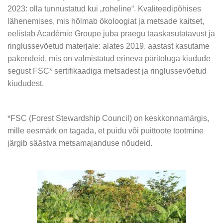
hooldus — sobivad inimesele, kes soovib ennetada
2023: olla tunnustatud kui „roheline“. Kvaliteedipõhises
esimesi vananemismärke, säilitada naha niiskust ja
lähenemises, mis hõlmab ökoloogiat ja metsade kaitset,
elujõudu ning hoida jume säravana iga päev.
eelistab Académie Groupe juba praegu taaskasutatavust ja
ringlussevõetud materjale: alates 2019. aastast kasutame
pakendeid, mis on valmistatud erineva päritoluga kiudude
segust FSC* sertifikaadiga metsadest ja ringlussevõetud
kiududest.
*FSC (Forest Stewardship Council) on keskkonnamärgis,
1953 – Dünaamilise meelega bränd
mille eesmärk on tagada, et puidu või puittoote tootmine
järgib säästva metsamajanduse nõudeid.
Gérard Gay, Georges Gay poeg ja saumi farmatseut, võtab
Académie Scientifique de Beauté ilumaja juhtimise üle.
Uuenduslikkus ja dünaamilisus on võtmesõnad, mis
‣ Time+
muudavad brändi kuulsaks kosmeetika firmaks.