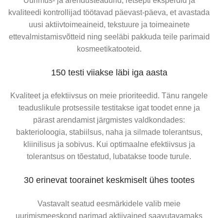
Uurimus- ja arendusteadurid, retsepti eksperdid ja
kvaliteedi kontrollijad töötavad päevast-päeva, et avastada
uusi aktiivtoimeaineid, tekstuure ja toimeainete
ettevalmistamisvõtteid ning seeläbi pakkuda teile parimaid
kosmeetikatooteid.
150 testi viiakse läbi iga aasta
Kvaliteet ja efektiivsus on meie prioriteedid. Tänu rangele
teaduslikule protsessile testitakse igat toodet enne ja
1936 – Esimene ülemaailmne patent
pärast arendamist järgmistes valdkondades:
bakterioloogia, stabiilsus, naha ja silmade tolerantsus,
Tähtis aasta rahvusvahelises ilutööstuses, kuid seda eriti
kliinilisus ja sobivus. Kui optimaalne efektiivsus ja
Académie Scientifique de Beauté jaoks. Kollageen on
‣ Youth Repair
tolerantsus on tõestatud, lubatakse toode turule.
esimest korda integreeritud nahahoolitsuskreemi retsepti.
Avastust, millest kõik räägivad, on lisaks üheks aastaks
30 erinevat toorainet keskmiselt ühes tootes
ülemaailmselt patenteeritud ja rajab teed laboratoorsele
Youth Repair liin on loodud nahale, mis on kaotanud osa
uuenduslikkuse vaimsusele.
Vastavalt seatud eesmärkidele valib meie
oma elastsusest ja ühtlasest jumes ning vajab turgutust
uurimismeeskond parimad aktiivained saavutavamaks
pärast stressi, ilmastiku mõju või esimesi vananemismärke.