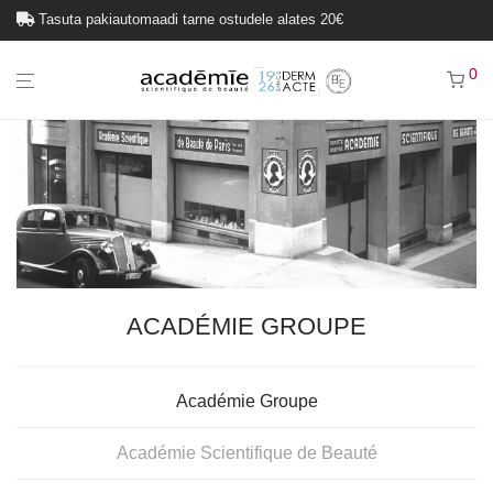
Tasuta kullerteenus ostudele alates 80€
0
ACADÉMIE GROUPE
Académie Groupe
Académie Scientifique de Beauté