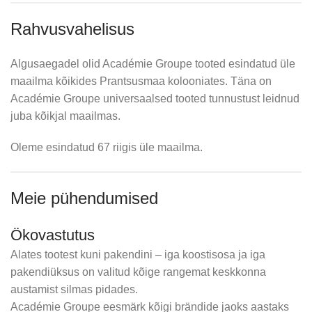
Rahvusvahelisus
Algusaegadel olid Académie Groupe tooted esindatud üle
maailma kõikides Prantsusmaa kolooniates. Täna on
‣ Time Active
Académie Groupe universaalsed tooted tunnustust leidnud
juba kõikjal maailmas.
Time Active on näohooldusliin inimestele, kes elavad
Oleme esindatud 67 riigis üle maailma.
1952 – Esimene niisutav hoolitsev jumestus
aktiivset elu ja hindavad enda naha eest hoolitsemist.
„Cover Cream“ jõuab erinevates toonides lettidele. See
Meie pühendumised
Time Active ühendab kuni 99,1% loodusliku päritoluga
hoolitsev jumestus ei kuivata nahka nagu seda tegi
koostisosi ning toetub kirsiõiepõhisele ekstraktile, mis aitab
„pannkoog“, mis toona laialdaselt kasutuses oli. Kreem oli
neutraliseerida väliste tegurite mõju (saastatus, sinine
Ökovastutus
tugeva katvusega, kuid kasutatav ka noortel
valgus, stress), hoides naha elastsuse, värskuse ja ühtlase
Alates tootest kuni pakendini – iga koostisosa ja iga
ebatäiuslikkuste nagu armid, laienenud poorid, punnid
tooni.
pakendiüksus on valitud kõige rangemat keskkonna
peitmiseks.
austamist silmas pidades.
Liini tooted — päevakreemid, geelkreemid, silmaümbruse
Académie Groupe eesmärk kõigi brändide jaoks aastaks