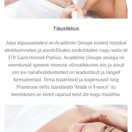
Täiuslikkus
Juba algusaastatest on Académie Groupe tooteid müüdud
eksklusiivsetes ja prestiižikates asukohtades nagu seda oli
1928 – Esimene ilukool
‣ Hypo-Sensible
378 Saint-Honoré Pariisis. Académie Groupe asutaja oli
Georges Gay loob ja õnnistab sisse esimese Prantsuse
veendunud igavese nooruse võimalikkuses siis ja ainult
ilukooli, et kogutud teadmisi edasi anda ning koolitada
siis kui nahahooldustooted on teaduslikult ja rangelt
Hypo-Sensible on loodud spetsiaalselt tundlikule, kuivale
ilutöötajaid nahka diagnoosima, õigeid tooteid välja
formuleeritud. Tema teadmised ja kogemused ning
ja ärritunud nahale, mis vajab igapäevast rahustamist ja
kirjutama ja peale kandma. Kool asus Saint-Honoré tänava
Prantsuse stiilis standardid “Made in France” ilu
kaitset.
376ndas majas Pariisis.
teenistuses on kiirelt rajanud teed üle kogu maailma.
Liini tooted sisaldavad kuni 99,4% loodusliku päritoluga
koostisosi ja on formuleeritud ilma alkoholi, allergeensete
lõhnade ja nahaärritust tekitavate komponentideta —
ideaalne valik naha loomuliku tasakaalu toetamiseks.