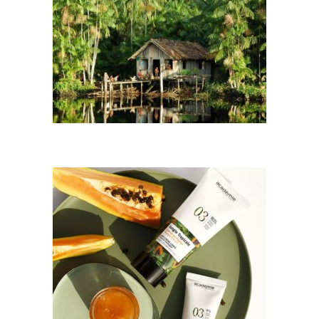
Time+ on loodud küpsele nahale, millel on näha
vananemismärke, nagu elastsuse vähenemine, õhem nahk
ja ebaühtlane jume.
Liini tooted sisaldavad kuni 98,7% loodusliku päritoluga
koostisosi ning on rikastatud lagritsa ekstraktiga
(glabridiin), mis aitab ühtlustada jumet ja muuta
pigmendilaigud vähem märgatavaks. Koos pro-kaltsiumi,
D-vitamiini sarnase toimeaine, hüaluroonhappe ja taimsete
õlidega toetab Time+ naha kaitsebarjääri, niisutust ja
1954 – Hydraderm
struktuuri.
Kuulsa „Hydraderm Cream“ turule toomine. Moder­ne nimi
Regulaarne kasutamine aitab nahal tunduda täidlasem,
räägib enda eest.
elastsem ja visuaalselt ühtlasema tooniga – sobib hästi
küpsele nahale, mis vajab tugevamat hooldusrutiini.