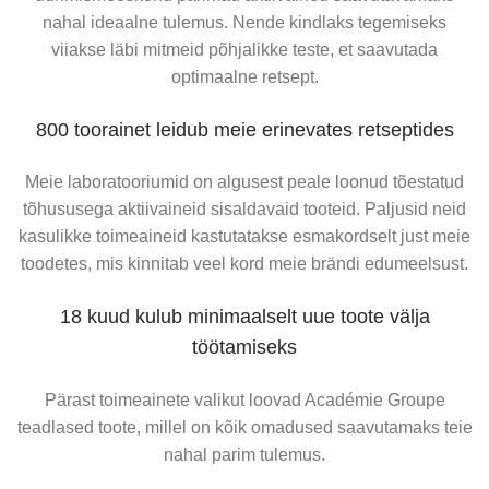
nahal ideaalne tulemus. Nende kindlaks tegemiseks
Toodete koostis põhineb kuni 99% loodusliku päritoluga
viiakse läbi mitmeid põhjalikke teste, et saavutada
koostisosadel ning liini südameks on astelpaju ekstrakt,
optimaalne retsept.
mis on rikas antioksüdantide ja rasvhapete poolest. See
aitab tugevdada naha kaitsebarjääri, toetada
800 toorainet leidub meie erinevates retseptides
uuenemisprotsesse ja ühtlustada jumet.
Meie laboratooriumid on algusest peale loonud tõestatud
Youth Repair kreemid, seerumid ja maskid jätavad naha
tõhususega aktiivaineid sisaldavaid tooteid. Paljusid neid
pehmemaks ja elastsemaks, aitavad vähendada
kasulikke toimeaineid kastutatakse esmakordselt just meie
kuivustunnet ning annavad nahale tagasi täidlasema,
toodetes, mis kinnitab veel kord meie brändi edumeelsust.
1949 – Päikest taltsutamas
puhanud ilme.
18 kuud kulub minimaalselt uue toote välja
Esimese päikese toote „Bronzécran Sunscreen Cream“
töötamiseks
müüki paiskamine, millele järgneb „Bronzécran Sunscreen
Fluid“. Tooted annavad optimaalse kaitse kuid samas
Pärast toimeainete valikut loovad Académie Groupe
soodustavad pruunistumist.
teadlased toote, millel on kõik omadused saavutamaks teie
nahal parim tulemus.