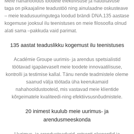
Meie nahahooldus toodete efektiivsuse ja nauditavuse
taga on pikaajaline teadustöö ning ainulaadne oskusteave
– meie teadusuuringutega loodud brändi DNA.135 aastase
Pure-liin on loodud spetsiaalselt rasusele ja kombineeritud
kogemuse jooksul ilu teenistuses on meie filosoofia olnud
nahale, mis vajab õrnalt sügavpuhastavat, värskendavat ja
alati sama –pakkuda vaid parimat.
tekstuuri ühtlustavat hooldust. Tooted sisaldavad kuni
99,4% loodusliku päritoluga koostisosi ning on rikastatud
135 aastat teaduslikku kogemust ilu teenistuses
põhilise toimeaine — greibi ekstraktiga.
1934 – Aktiivsed hormoonid ilu teenindusse
Académie Groupe uurimis- ja arendus spetsialistid
Greibi ekstrakt aitab vähendada liigset rasu, ühtlustada
Pärast Brown Sequard ja Voronofi põhjalikku teadustööd
töötavad igapäevaselt meie toodete innovaatilisuse,
naha tekstuuri ning hoida jume puhtama ja värskemana.
loob Georges Gay „Vivormon“ ampullid, mille aktiivsed
kontrolli ja testimise kallal. Tänu nende teadmistele oleme
Pure-liin sobib igapäevaseks kasutamiseks, kui esineb
hormoonid parandavad nahale kandmisel selle
saanud välja töötada üha keerukamaid
ebapuhtusi, laienenud poore või naha rasusus on
taastumisprotsesse. See toode oli esimene omalaadne,
nahahooldustooteid, mis vastavad meie klientide
tasakaalust väljas.
mis kunagi oli välja töötatud. Samuti pakuti „Hormonyl“
kõrgeimatele kvaliteedi-ning efektiivsusnõudmistele.
kreemi, mis teise sammuna hoolitsuse tõhususele kaasa
Liini kuuluvad puhastusgeelid, toonikud, kerge tekstuuriga
20 inimest kuulub meie uurimus- ja
aitas.
kreemid ja tasakaalustava toimega hooldustooted, mis
arendusmeeskonda
toetavad naha loomulikku puhtust ja ühtlasemat jumet.