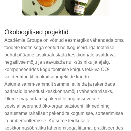
Ökoloogilised projektid
Académie Groupe on võtnud eesmärgiks vähendada oma
1960 – Esimene toonitud isepruunistav “vesi”
toodete tootmisega seotud heitkoguseid. Iga tootmise
maailmas
puhul püüame tasakaalustada keskkonnale avalduva
negatiivse mõju ja saavutada null-süsiniku jalajälg,
‣ Youth Active Lift
Kultustoodete „Bronz’Express Tinted Lotion“, mille edu
kompenseerides kogu tootmise käigus tekkiva CO²
seisneb unikaalses ja siiani muutumatus retseptis, on
valideeritud kliimakaitseprojektide kaudu.
brändi müügiedetabeli tipus. See on esimene
Astume samm-sammult samme, et leida ja rakendada
Youth Active Lift on loodud nahale, mis vajab nähtavat
isepruunistuv toode, mis loob kauni loomulikuna näiva
parimaid lahendusi keskkonnamõju vähendamiseks.
tugevdamist ja paremat toonust.
päevituse vaid paari tunniga, just nagu „päris“ päevitus.
Oleme majapidamispakendite ringlussevõtule
Tänu toonitud värvile ei jää nahale ebameeldivaid jooni.
Liini keskmes on sigurijuure ekstrakt, looduslik toimeaine,
spetsialiseerunud öko-organisatsiooni liikmed ning
Tänapäeval müüakse üle maailma seda ihupiima
mis aitab toetada naha struktuuri ja parandada selle
panustame rahaliselt pakendite kogumisse, sorteerimisse
keskmiselt üks pudel sekundis.
elastsust.
ja ümbertöötlemisse. Kutsume teidki selle
keskkonnasõbraliku lähenemisega liituma, praktiseerides