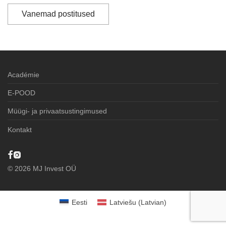
Vanemad postitused
Académie
E-POOD
Müügi- ja privaatsustingimused
Kontakt
©
2026
MJ Invest OÜ
Eesti
Latviešu
(
Latvian
)