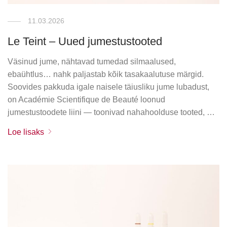
11.03.2026
Le Teint – Uued jumestustooted
Väsinud jume, nähtavad tumedad silmaalused,
ebaühtlus… nahk paljastab kõik tasakaalutuse märgid.
Soovides pakkuda igale naisele täiusliku jume lubadust,
on Académie Scientifique de Beauté loonud
jumestustoodete liini — toonivad nahahoolduse tooted, …
Loe lisaks