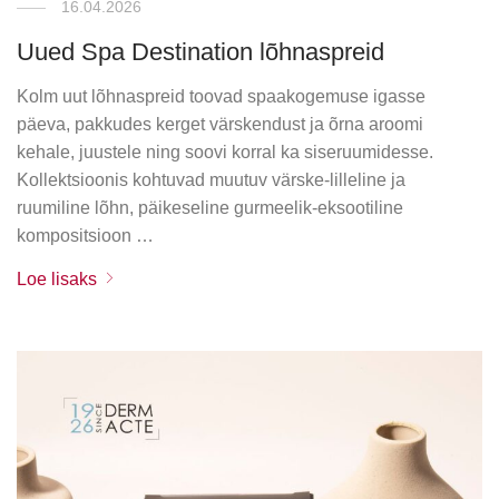
16.04.2026
Uued Spa Destination lõhnaspreid
Kolm uut lõhnaspreid toovad spaakogemuse igasse
päeva, pakkudes kerget värskendust ja õrna aroomi
kehale, juustele ning soovi korral ka siseruumidesse.
Kollektsioonis kohtuvad muutuv värske-lilleline ja
ruumiline lõhn, päikeseline gurmeelik-eksootiline
kompositsioon …
Loe lisaks