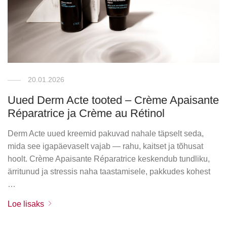
20.01.2026
Uued Derm Acte tooted – Crème Apaisante
Réparatrice ja Crème au Rétinol
Derm Acte uued kreemid pakuvad nahale täpselt seda,
mida see igapäevaselt vajab — rahu, kaitset ja tõhusat
hoolt. Crème Apaisante Réparatrice keskendub tundliku,
ärritunud ja stressis naha taastamisele, pakkudes kohest
…
Loe lisaks