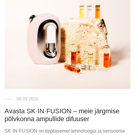
09.03.2026
Avasta SK·IN·FUSION – meie järgmise
põlvkonna ampullide difuuser
SK·IN·FUSION on tipptasemel tehnoloogia ja sensoorse