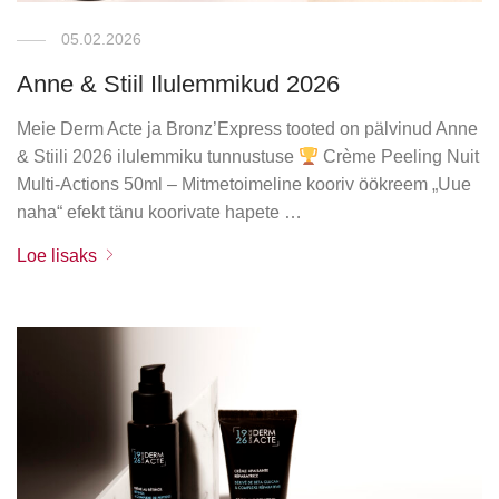
05.02.2026
Anne & Stiil Ilulemmikud 2026
Meie Derm Acte ja Bronz’Express tooted on pälvinud Anne
& Stiili 2026 ilulemmiku tunnustuse
Crème Peeling Nuit
Multi-Actions 50ml – Mitmetoimeline kooriv öökreem „Uue
naha“ efekt tänu koorivate hapete …
Loe lisaks