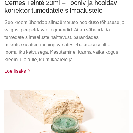
Cernes Teintè 20ml – Tooniv ja hooldav
korrektor tumedatele silmaalustele
See kreem ühendab silmaümbruse hoolduse tõhususe ja
valgust peegeldavad pigmendid. Aitab vähendada
tumedate silmaaluste nähtavust, parandades
mikrotsirkulatsiooni ning varjates ebatasasusi ultra-
loomuliku katvusega. Kasutamine: Kanna väike kogus
kreemi ülalaule, kulmukaarele ja …
Loe lisaks