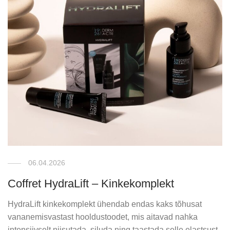
06.04.2026
Coffret HydraLift – Kinkekomplekt
HydraLift kinkekomplekt ühendab endas kaks tõhusat
vananemisvastast hooldustoodet, mis aitavad nahka
intensiivselt niisutada, siluda ning taastada selle elastsust