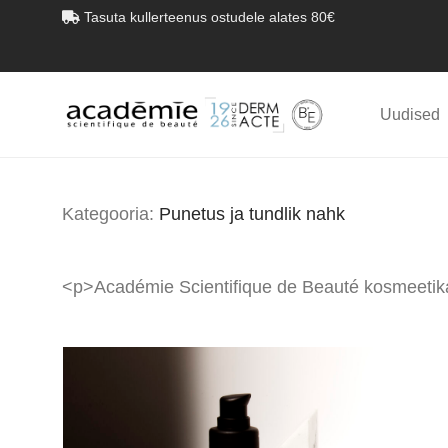
Tasuta kullerteenus ostudele alates 80€
Uudised
Kategooria:
Punetus ja tundlik nahk
<p>Académie Scientifique de Beauté kosmeetika 