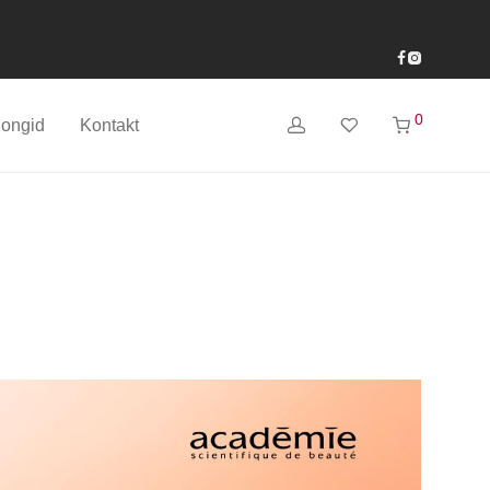
0
longid
Kontakt