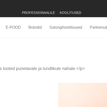
PROFESSIONAALILE
KOOLITUSED
E-POOD
Brändid
Salongihoolitsused
Partnersa
tooted punetavale ja tundlikule nahale.</p>