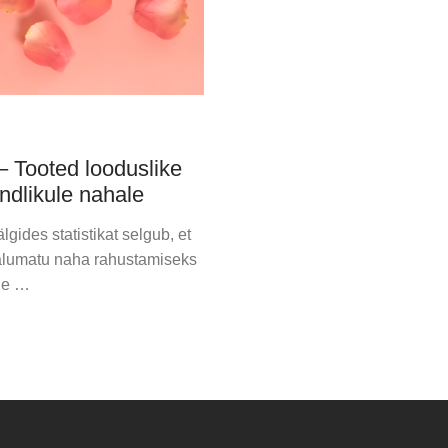
– Tooted looduslike
ndlikule nahale
gides statistikat selgub, et
 talumatu naha rahustamiseks
ue …