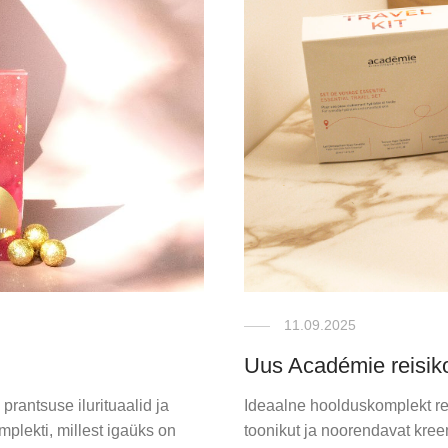
11.09.2025
Uus Académie reisik
rantsuse ilurituaalid ja
Ideaalne hoolduskomplekt re
plekti, millest igaüks on
toonikut ja noorendavat kree