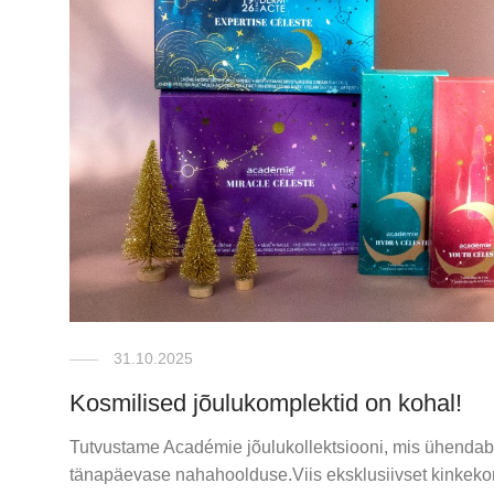
31.10.2025
Kosmilised jõulukomplektid on kohal!
Tutvustame Académie jõulukollektsiooni, mis ühendab p
tänapäevase nahahoolduse.Viis eksklusiivset kinkekom