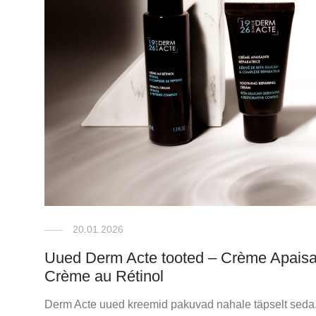
20.01.2026
Uued Derm Acte tooted – Crème Apaisan
Crème au Rétinol
Derm Acte uued kreemid pakuvad nahale täpselt seda,