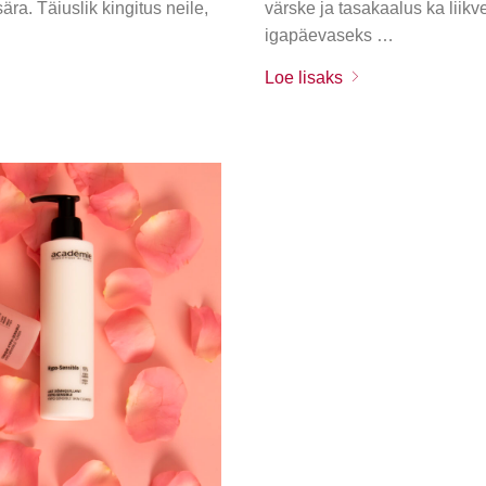
a. Täiuslik kingitus neile,
värske ja tasakaalus ka liik
igapäevaseks …
Loe lisaks