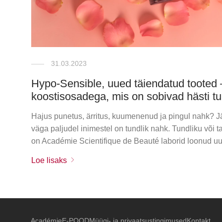
31.03.2023
Hypo-Sensible, uued täiendatud tooted 
koostisosadega, mis on sobivad hästi tu
Hajus punetus, ärritus, kuumenenud ja pingul nahk? Jäl
väga paljudel inimestel on tundlik nahk. Tundliku või
on Académie Scientifique de Beauté laborid loonud u
Loe lisaks
Académie
E-POOD
Müügi- ja privaatsustingimused
Kontakt