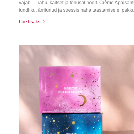
vajab — rahu, kaitset ja tõhusat hoolt. Crème Apaisa
tundliku, ärritunud ja stressis naha taastamisele, pak
Loe lisaks