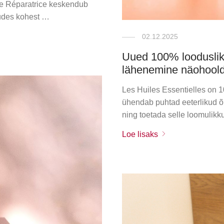
nte Réparatrice keskendub
kudes kohest …
02.12.2025
Uued 100% looduslikud
lähenemine näohool
Les Huiles Essentielles on 1
ühendab puhtad eeterlikud õl
ning toetada selle loomulikk
Loe lisaks