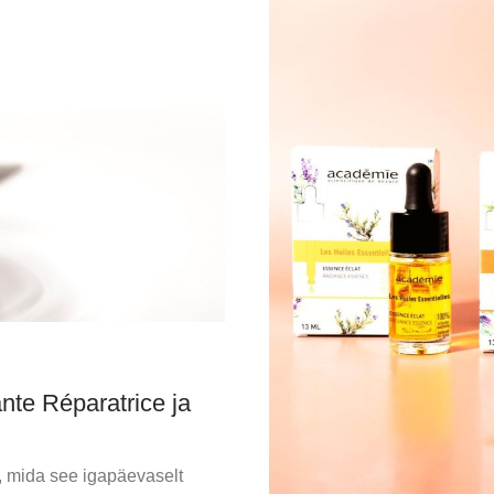
te Réparatrice ja
 mida see igapäevaselt