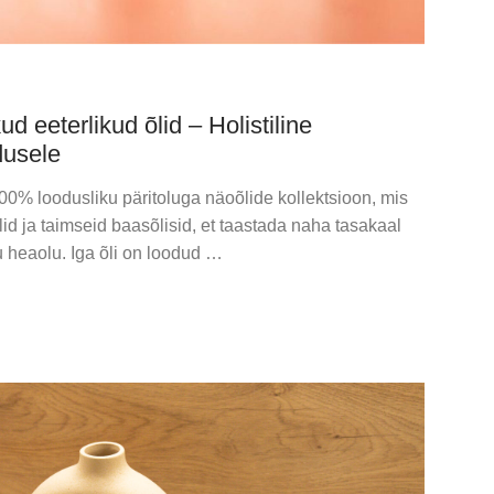
 eeterlikud õlid – Holistiline
dusele
00% loodusliku päritoluga näoõlide kollektsioon, mis
id ja taimseid baasõlisid, et taastada naha tasakaal
u heaolu. Iga õli on loodud …