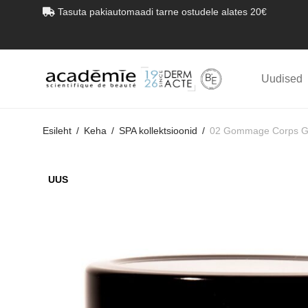
Tasuta pakiautomaadi tarne ostudele alates 20€
Uudised
Esileht
/
Keha
/
SPA kollektsioonid
/
02 Gommage Corps Gra
UUS