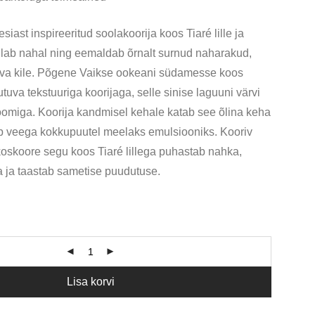
iast inspireeritud soolakoorija koos Tiaré lille ja
lab nahal ning eemaldab õrnalt surnud naharakud,
tsva kile. Põgene Vaikse ookeani südamesse koos
va tekstuuriga koorijaga, selle sinise laguuni värvi
aroomiga. Koorija kandmisel kehale katab see õlina keha
b veega kokkupuutel meelaks emulsiooniks. Kooriv
oskoore segu koos Tiaré lillega puhastab nahka,
 ja taastab sametise puudutuse.
Lisa korvi