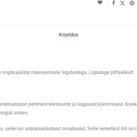
Kirjeldus
ingikujuliste masseerivate liigutustega. Loputage põhjalikult.
mbinatsioon pehmest tekstuurist ja sügavast koorimisest. Kook
ergiat andev.
kas, sellel on antioksüdantsed omadused. Selle eeterlikul õlil o