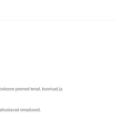
oskoore peened terad, koorivad ja
n rahustavad omadused.