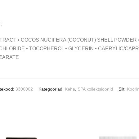
:
TRACT • COCOS NUCIFERA (COCONUT) SHELL POWDER 
CHLORIDE • TOCOPHEROL • GLYCERIN • CAPRYLIC/CAPRI
TEARATE
tekood:
3300002
Kategooriad:
Keha
,
SPA kollektsioonid
Silt:
Koori