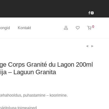
0
longid
Kontakt
e Corps Granité du Lagon 200ml
ija – Laguun Granita
kehahooldus, puhastamine – koorimine.
päritoluga toimeained