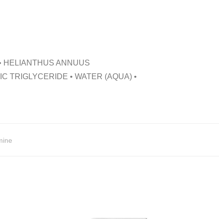
• HELIANTHUS ANNUUS
C TRIGLYCERIDE • WATER (AQUA) •
mine