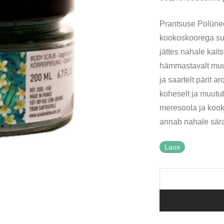
Prantsuse Polünees
kookoskoorega su
jättes nahale kai
hämmastavalt muutu
ja saartelt pärit 
koheselt ja muutu
meresoola ja kook
annab nahale sära
Laos