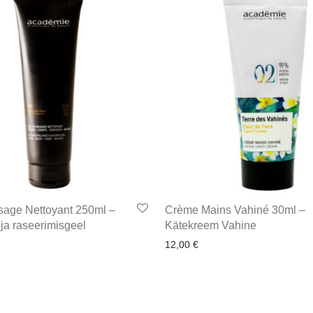
sage Nettoyant 250ml –
Crème Mains Vahiné 30ml –
ja raseerimisgeel
Kätekreem Vahine
12,00
€