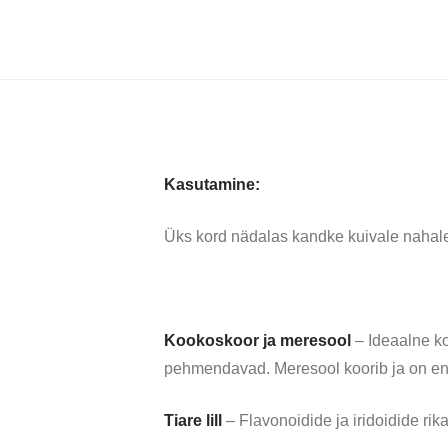
Kasutamine:
Üks kord nädalas kandke kuivale nahale r
Kookoskoor ja meresool
– Ideaalne ko
pehmendavad. Meresool koorib ja on en
Tiare lill
– Flavonoidide ja iridoidide ri