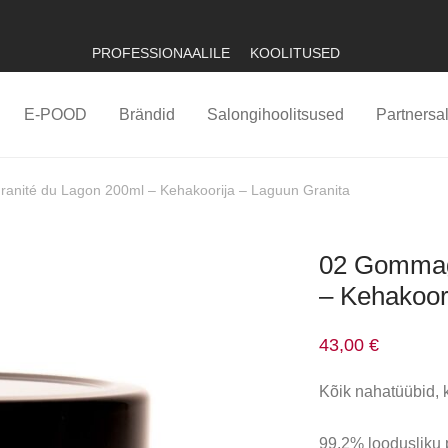
PROFESSIONAALILE
KOOLITUSED
E-POOD
Brändid
Salongihoolitsused
Partnersa
nité du Lagon 200ml – Kehakoorija – Laguun Granita
02 Gommag
– Kehakoor
43,00
€
Kõik nahatüübid, 
99,2% loodusliku 