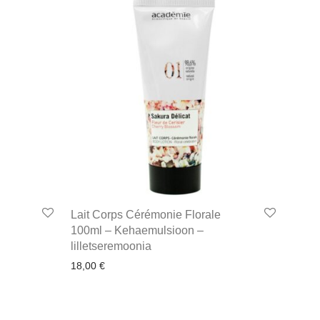
Lait Corps Cérémonie Florale
100ml – Kehaemulsioon –
lilletseremoonia
18,00
€