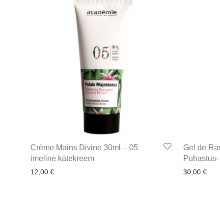
Crème Mains Divine 30ml – 05
Gel de Ra
imeline kätekreem
Puhastus- 
12,00
€
30,00
€