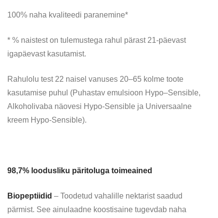
100% naha kvaliteedi paranemine*
* % naistest on tulemustega rahul pärast 21-päevast
igapäevast kasutamist.
Rahulolu test 22 naisel vanuses 20–65 kolme toote
kasutamise puhul (Puhastav emulsioon Hypo–Sensible,
Alkoholivaba näovesi Hypo-Sensible ja Universaalne
kreem Hypo-Sensible).
98,7%
loodusliku päritoluga toimeained
Biopeptiidid
– Toodetud vahalille nektarist saadud
pärmist. See ainulaadne koostisaine tugevdab naha