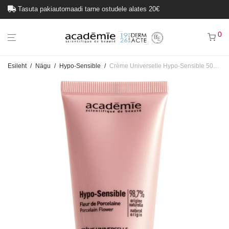
Tasuta pakiautomaadi tarne ostudele alates 20€
0
Esileht
/
Nägu
/
Hypo-Sensible
/
Crème Universelle Hypo-Sensible 50ml – Universaalne kreem