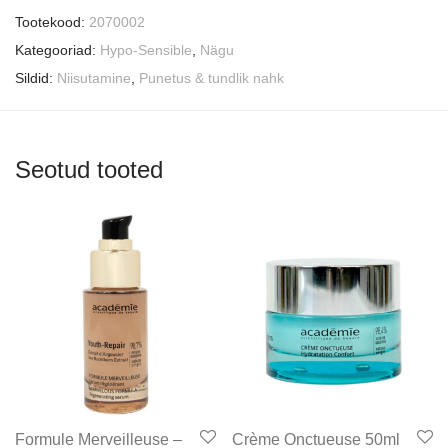
Tootekood:
2070002
Kategooriad:
Hypo-Sensible
,
Nägu
Sildid:
Niisutamine
,
Punetus & tundlik nahk
Seotud tooted
Formule Merveilleuse –
Crème Onctueuse 50ml