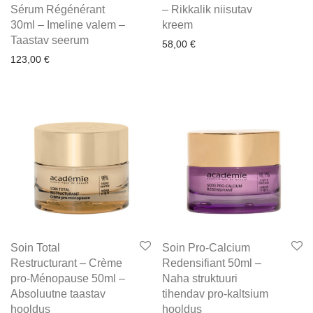
Sérum Régénérant
– Rikkalik niisutav
30ml – Imeline valem –
kreem
Taastav seerum
58,00
€
123,00
€
Soin Total
Soin Pro-Calcium
Restructurant – Crème
Redensifiant 50ml –
pro-Ménopause 50ml –
Naha struktuuri
Absoluutne taastav
tihendav pro-kaltsium
hooldus
hooldus