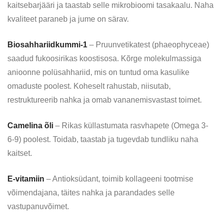
kaitsebarjääri ja taastab selle mikrobioomi tasakaalu. Naha
kvaliteet paraneb ja jume on särav.
Biosahhariidkummi-1
– Pruunvetikatest (phaeophyceae)
saadud fukoosirikas koostisosa. Kõrge molekulmassiga
anioonne polüsahhariid, mis on tuntud oma kasulike
omaduste poolest. Koheselt rahustab, niisutab,
restruktureerib nahka ja omab vananemisvastast toimet.
Camelina õli
– Rikas küllastumata rasvhapete (Omega 3-
6-9) poolest. Toidab, taastab ja tugevdab tundliku naha
kaitset.
E-vitamiin
– Antioksüdant, toimib kollageeni tootmise
võimendajana, täites nahka ja parandades selle
vastupanuvõimet.