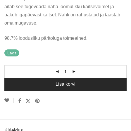
aitab see tugevdada naha loomulikku kaitsevõimet ja
pakub igapäevast kaitset. Nahk on rahustatud ja taastab
oma mugavuse.
98,7% loodusliku päritoluga toimeained.
Laos
Lisa korvi
Kirjeldus