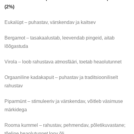
(2%)
Eukalüpt – puhastav, värskendav ja kaitsev
Bergamot – tasakaalustab, leevendab pingeid, aitab
lõõgastuda
Virola – loob rahustava atmosfääri, toetab heaolutunnet
Orgaaniline kadakapuit – puhastav ja traditsiooniliselt
rahustav
Piparmünt – stimuleeriv ja värskendav, võitleb väsimuse
märkidega
Rooma kummel – rahustav, pehmendav, põletikuvastane;
tõeline heaolutunnet loov õli