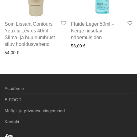
Soin Lissant Contours
Fluide Léger 50ml –
Yeux & Lèvres 40ml –
Kerge niisutav
Silma- ja huuleümbrust
näoemulsioon
siluv hooldusvahend
58,00
€
54,00
€
Académie
E-POOD
Müügi- ja privaatsustingimused
Kontakt