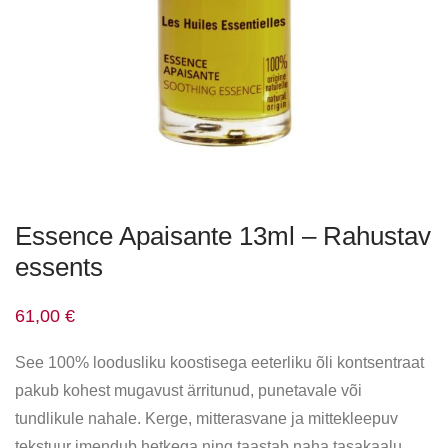
Essence Apaisante 13ml – Rahustav
essents
61,00
€
See 100% loodusliku koostisega eeterliku õli kontsentraat
pakub kohest mugavust ärritunud, punetavale või
tundlikule nahale. Kerge, mitterasvane ja mittekleepuv
tekstuur imendub hetkega ning taastab naha tasakaalu,