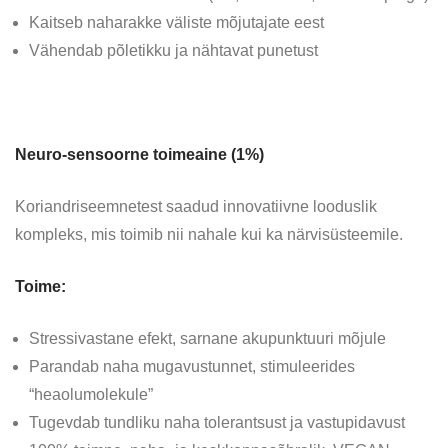
Kaitseb naharakke väliste mõjutajate eest
Vähendab põletikku ja nähtavat punetust
Neuro-sensoorne toimeaine (1%)
Koriandriseemnetest saadud innovatiivne looduslik
kompleks, mis toimib nii nahale kui ka närvisüsteemile.
Toime:
Stressivastane efekt, sarnane akupunktuuri mõjule
Parandab naha mugavustunnet, stimuleerides
“heaolumolekule”
Tugevdab tundliku naha tolerantsust ja vastupidavust