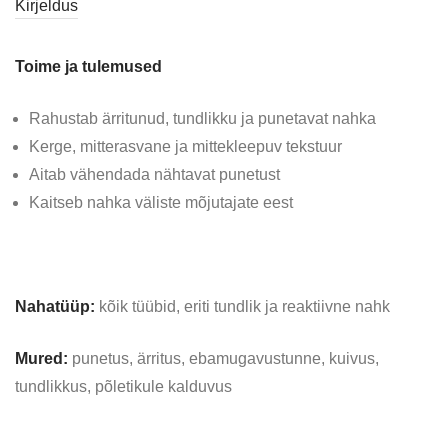
Kirjeldus
Toime ja tulemused
Rahustab ärritunud, tundlikku ja punetavat nahka
Kerge, mitterasvane ja mittekleepuv tekstuur
Aitab vähendada nähtavat punetust
Kaitseb nahka väliste mõjutajate eest
Nahatüüp:
kõik tüübid, eriti tundlik ja reaktiivne nahk
Mured:
punetus, ärritus, ebamugavustunne, kuivus,
tundlikkus, põletikule kalduvus