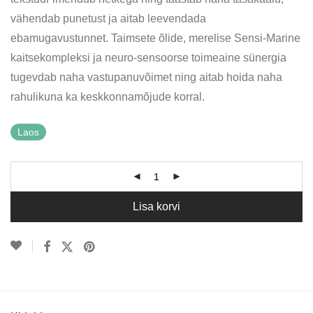
vähendab punetust ja aitab leevendada
ebamugavustunnet. Taimsete õlide, merelise Sensi-Marine
kaitsekompleksi ja neuro-sensoorse toimeaine sünergia
tugevdab naha vastupanuvõimet ning aitab hoida naha
rahulikuna ka keskkonnamõjude korral.
Laos
Lisa korvi