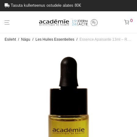
Tasuta kullerteenus ostudele alates 80€
0
Esileht
/
Nägu
/
Les Huiles Essentielles
/
Essence Apaisante 13ml – Rahustav essents