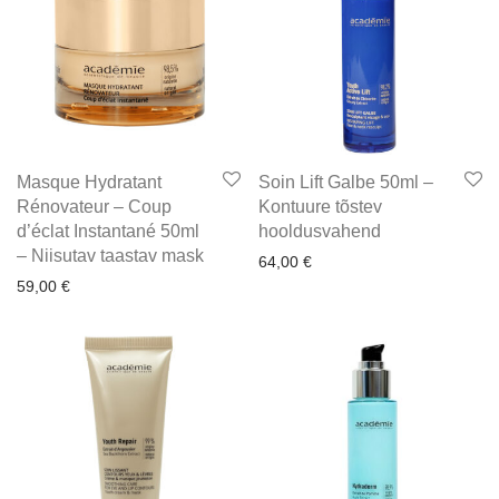
Masque Hydratant
Soin Lift Galbe 50ml –
Rénovateur – Coup
Kontuure tõstev
d’éclat Instantané 50ml
hooldusvahend
– Niisutav taastav mask
64,00
€
59,00
€