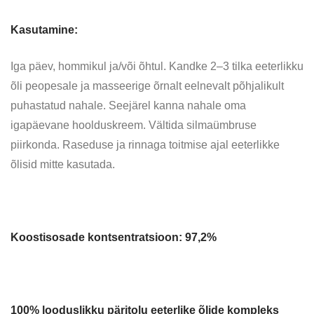
Kasutamine:
Iga päev, hommikul ja/või õhtul. Kandke 2–3 tilka eeterlikku
õli peopesale ja masseerige õrnalt eelnevalt põhjalikult
puhastatud nahale. Seejärel kanna nahale oma
igapäevane hoolduskreem. Vältida silmaümbruse
piirkonda. Raseduse ja rinnaga toitmise ajal eeterlikke
õlisid mitte kasutada.
Koostisosade kontsentratsioon: 97,2%
100% looduslikku päritolu eeterlike õlide kompleks