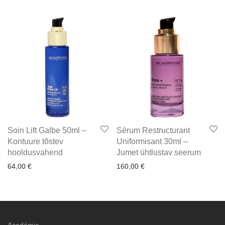
Soin Lift Galbe 50ml –
Sérum Restructurant
Kontuure tõstev
Uniformisant 30ml –
hooldusvahend
Jumet ühtlustav seerum
64,00
€
160,00
€