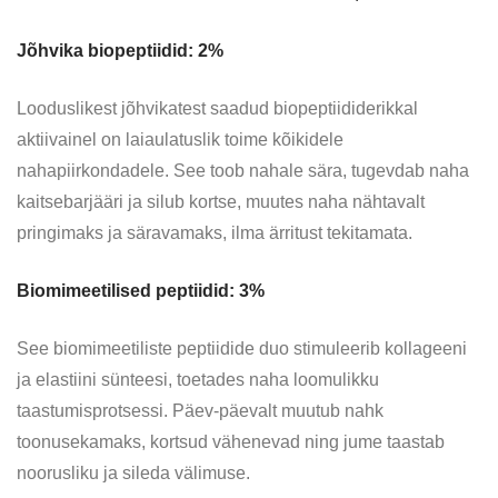
Jõhvika biopeptiidid: 2%
Looduslikest jõhvikatest saadud biopeptiididerikkal
aktiivainel on laiaulatuslik toime kõikidele
nahapiirkondadele. See toob nahale sära, tugevdab naha
kaitsebarjääri ja silub kortse, muutes naha nähtavalt
pringimaks ja säravamaks, ilma ärritust tekitamata.
Biomimeetilised peptiidid: 3%
See biomimeetiliste peptiidide duo stimuleerib kollageeni
ja elastiini sünteesi, toetades naha loomulikku
taastumisprotsessi. Päev-päevalt muutub nahk
toonusekamaks, kortsud vähenevad ning jume taastab
noorusliku ja sileda välimuse.