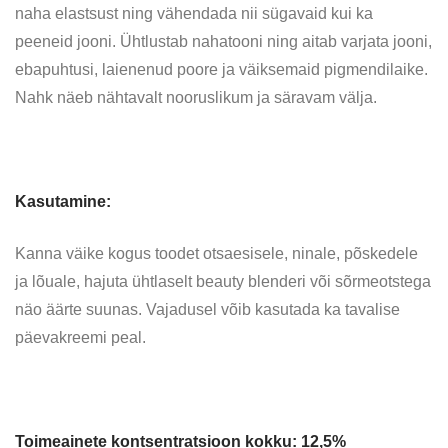
naha elastsust ning vähendada nii sügavaid kui ka
peeneid jooni. Ühtlustab nahatooni ning aitab varjata jooni,
ebapuhtusi, laienenud poore ja väiksemaid pigmendilaike.
Nahk näeb nähtavalt nooruslikum ja säravam välja.
Kasutamine:
Kanna väike kogus toodet otsaesisele, ninale, põskedele
ja lõuale, hajuta ühtlaselt beauty blenderi või sõrmeotstega
näo äärte suunas. Vajadusel võib kasutada ka tavalise
päevakreemi peal.
Toimeainete kontsentratsioon kokku: 12,5%