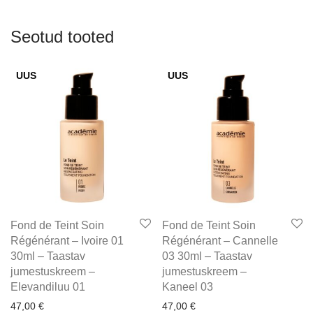
Seotud tooted
UUS
UUS
Fond de Teint Soin
Fond de Teint Soin
Régénérant – Ivoire 01
Régénérant – Cannelle
30ml – Taastav
03 30ml – Taastav
jumestuskreem –
jumestuskreem –
Elevandiluu 01
Kaneel 03
47,00
€
47,00
€