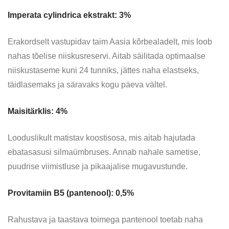
Imperata cylindrica ekstrakt: 3%
Erakordselt vastupidav taim Aasia kõrbealadelt, mis loob
nahas tõelise niiskusreservi. Aitab säilitada optimaalse
niiskustaseme kuni 24 tunniks, jättes naha elastseks,
täidlasemaks ja säravaks kogu päeva vältel.
Maisitärklis: 4%
Looduslikult matistav koostisosa, mis aitab hajutada
ebatasasusi silmaümbruses. Annab nahale sametise,
puudrise viimistluse ja pikaajalise mugavustunde.
Provitamiin B5 (pantenool): 0,5%
Rahustava ja taastava toimega pantenool toetab naha