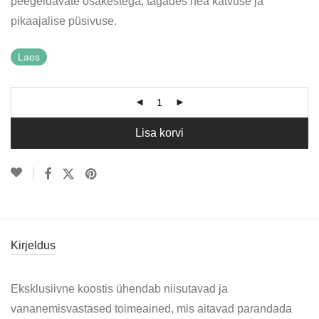
peegeldavate osakestega, tagades hea katvuse ja
pikaajalise püsivuse.
Laos
Lisa korvi
Kirjeldus
Eksklusiivne koostis ühendab niisutavad ja
vananemisvastased toimeained, mis aitavad parandada