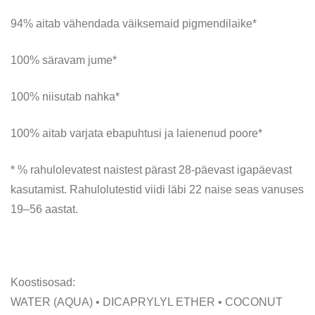
94% aitab vähendada väiksemaid pigmendilaike*
100% säravam jume*
100% niisutab nahka*
100% aitab varjata ebapuhtusi ja laienenud poore*
* % rahulolevatest naistest pärast 28-päevast igapäevast
kasutamist. Rahulolutestid viidi läbi 22 naise seas vanuses
19–56 aastat.
Koostisosad:
WATER (AQUA) • DICAPRYLYL ETHER • COCONUT