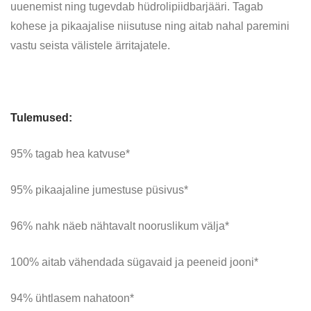
uuenemist ning tugevdab hüdrolipiidbarjääri. Tagab
kohese ja pikaajalise niisutuse ning aitab nahal paremini
vastu seista välistele ärritajatele.
Tulemused:
95% tagab hea katvuse*
95% pikaajaline jumestuse püsivus*
96% nahk näeb nähtavalt nooruslikum välja*
100% aitab vähendada sügavaid ja peeneid jooni*
94% ühtlasem nahatoon*