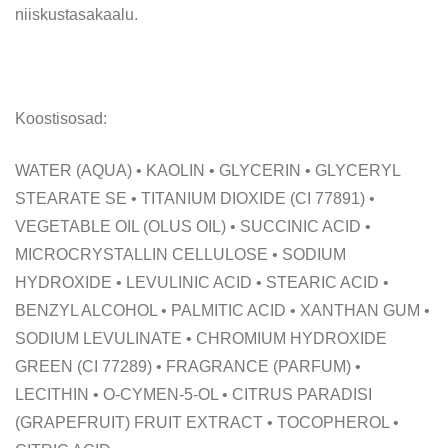
niiskustasakaalu.
Koostisosad:
WATER (AQUA) • KAOLIN • GLYCERIN • GLYCERYL
STEARATE SE • TITANIUM DIOXIDE (CI 77891) •
VEGETABLE OIL (OLUS OIL) • SUCCINIC ACID •
MICROCRYSTALLIN CELLULOSE • SODIUM
HYDROXIDE • LEVULINIC ACID • STEARIC ACID •
BENZYL ALCOHOL • PALMITIC ACID • XANTHAN GUM •
SODIUM LEVULINATE • CHROMIUM HYDROXIDE
GREEN (CI 77289) • FRAGRANCE (PARFUM) •
LECITHIN • O-CYMEN-5-OL • CITRUS PARADISI
(GRAPEFRUIT) FRUIT EXTRACT • TOCOPHEROL •