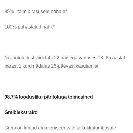
95% toimib rasusele nahale*
100% puhastatud nahk*
*Rahulolu test viidi läbi 22 naisega vanuses 18–65 aastat
pärast 1 kord nädalas 28-päevast kasutamist.
98,7%
loodusliku päritoluga toimeained
Greibiekstrakt:
Greip on tuntud oma toniseerivate ja kokkutõmbavate