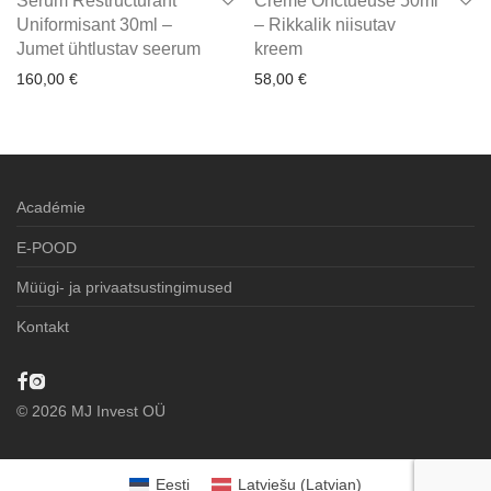
Sérum Restructurant
Crème Onctueuse 50ml
Uniformisant 30ml –
– Rikkalik niisutav
Jumet ühtlustav seerum
kreem
160,00
€
58,00
€
Académie
E-POOD
Müügi- ja privaatsustingimused
Kontakt
©
2026
MJ Invest OÜ
Eesti
Latviešu
(
Latvian
)