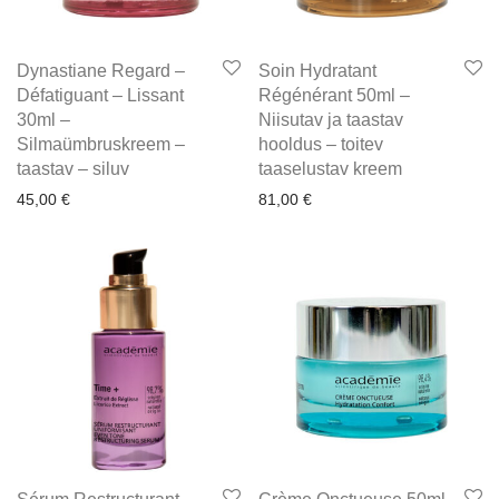
Dynastiane Regard –
Soin Hydratant
Défatiguant – Lissant
Régénérant 50ml –
30ml –
Niisutav ja taastav
Silmaümbruskreem –
hooldus – toitev
taastav – siluv
taaselustav kreem
45,00
€
81,00
€