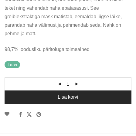
teket ning vähendab naha ebatasasusi. See
greibiekstraktiga mask matistab, eemaldab liigse läike,
parandab naha välimust ja pehmendab seda. Nahk on
pehme ja matt.
98,7% loodusliku päritoluga toimeained
Laos
Lisa korvi