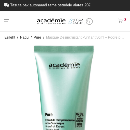
Tasuta pakiautomaadi tarne ostudele alates 20€
0
Esileht
/
Nägu
/
Pure
/
Masque Désincrustant Purifiant 50ml – Poore puhastav mask