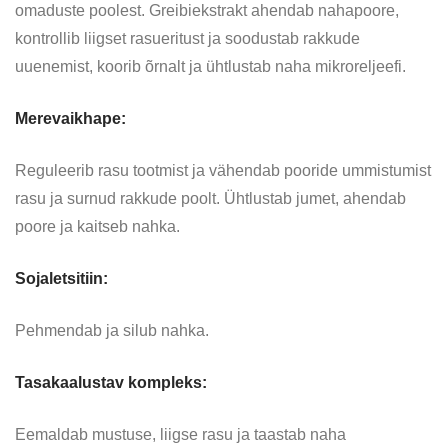
omaduste poolest. Greibiekstrakt ahendab nahapoore,
kontrollib liigset rasueritust ja soodustab rakkude
uuenemist, koorib õrnalt ja ühtlustab naha mikroreljeefi.
Merevaikhape
:
Reguleerib rasu tootmist ja vähendab pooride ummistumist
rasu ja surnud rakkude poolt. Ühtlustab jumet, ahendab
poore ja kaitseb nahka.
Sojaletsitiin:
Pehmendab ja silub nahka.
Tasakaalustav kompleks:
Eemaldab mustuse, liigse rasu ja taastab naha