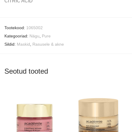
CITRIC ACID
Tootekood:
1065002
Kategooriad:
Nägu
,
Pure
Sildid:
Maskid
,
Rasusele & akne
Seotud tooted