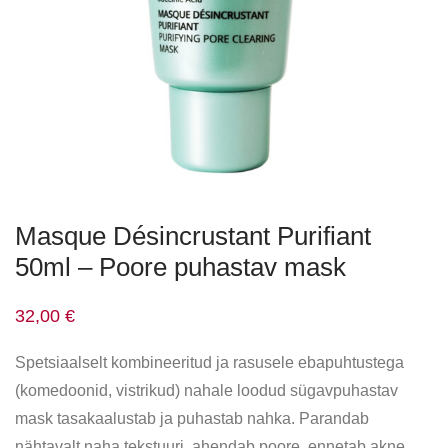
Masque Désincrustant Purifiant
50ml – Poore puhastav mask
32,00
€
Spetsiaalselt kombineeritud ja rasusele ebapuhtustega
(komedoonid, vistrikud) nahale loodud sügavpuhastav
mask tasakaalustab ja puhastab nahka. Parandab
nähtavalt naha tekstuuri, ahendab poore, ennetab akne