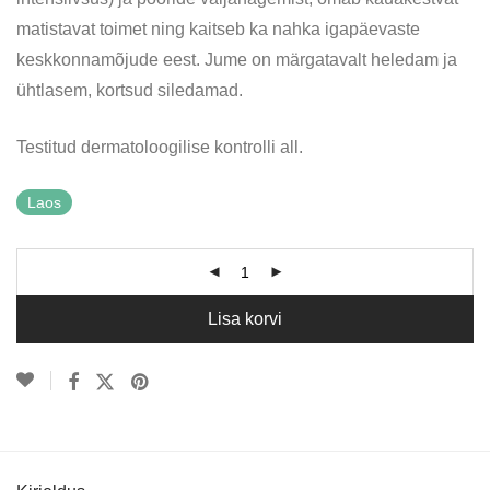
matistavat toimet ning kaitseb ka nahka igapäevaste
keskkonnamõjude eest. Jume on märgatavalt heledam ja
ühtlasem, kortsud siledamad.
Testitud dermatoloogilise kontrolli all.
Laos
Lisa korvi