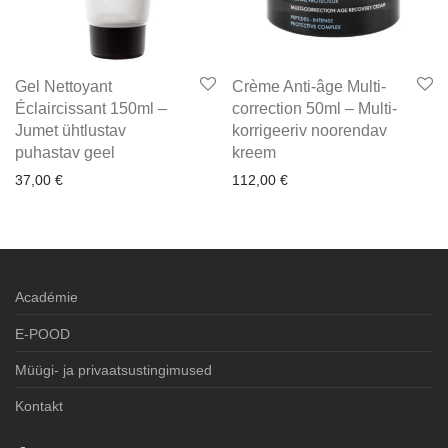
Gel Nettoyant
Crème Anti-âge Multi-
Éclaircissant 150ml –
correction 50ml – Multi-
Jumet ühtlustav
korrigeeriv noorendav
puhastav geel
kreem
37,00
€
112,00
€
Académie
E-POOD
Müügi- ja privaatsustingimused
Kontakt