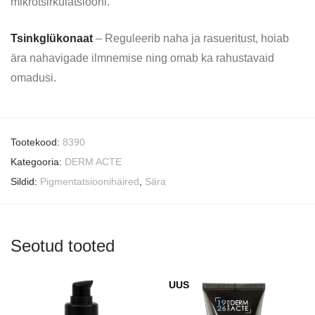
mikrotsirkulatsiooni.
Tsinkglükonaat
– Reguleerib naha ja rasueritust, hoiab
ära nahavigade ilmnemise ning omab ka rahustavaid
omadusi.
Tootekood:
8390
Kategooria:
DERM ACTE
Sildid:
Pigmentatsioonihäired
,
Sära
Seotud tooted
UUS