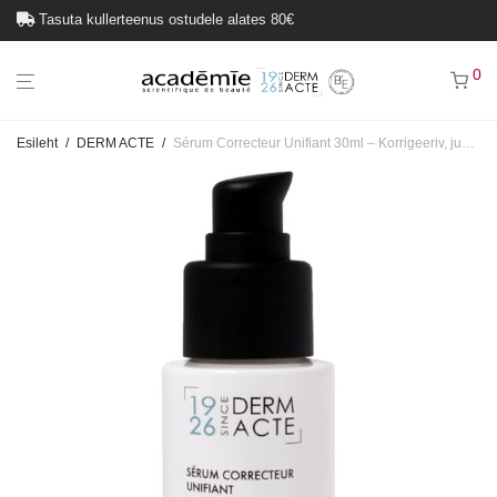
Tasuta kullerteenus ostudele alates 80€
0
Esileht
/
DERM ACTE
/
Sérum Correcteur Unifiant 30ml – Korrigeeriv, jumet ühtlustav seerum