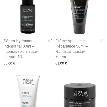
Sérum Hydratant
Crème Apaisante
Intensif 4D 30ml –
Réparatrice 50ml –
Intensiivselt niisutav
Rahustav taastav
seerum 4D
kreem
85,00
€
61,00
€