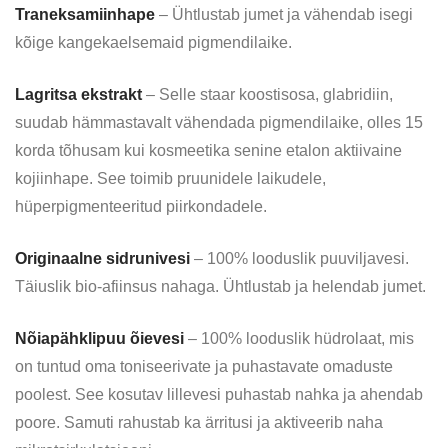
Traneksamiinhape
– Ühtlustab jumet ja vähendab isegi
kõige kangekaelsemaid pigmendilaike.
Lagritsa ekstrakt
– Selle staar koostisosa, glabridiin,
suudab hämmastavalt vähendada pigmendilaike, olles 15
korda tõhusam kui kosmeetika senine etalon aktiivaine
kojiinhape. See toimib pruunidele laikudele,
hüperpigmenteeritud piirkondadele.
Originaalne sidrunivesi
– 100% looduslik puuviljavesi.
Täiuslik bio-afiinsus nahaga. Ühtlustab ja helendab jumet.
Nõiapähklipuu õievesi
– 100% looduslik hüdrolaat, mis
on tuntud oma toniseerivate ja puhastavate omaduste
poolest. See kosutav lillevesi puhastab nahka ja ahendab
poore. Samuti rahustab ka ärritusi ja aktiveerib naha