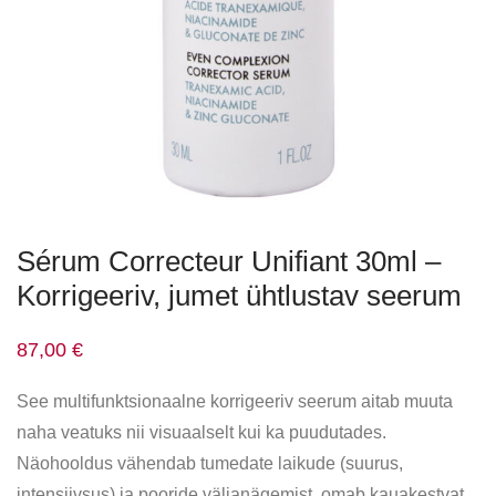
Sérum Correcteur Unifiant 30ml –
Korrigeeriv, jumet ühtlustav seerum
87,00
€
See multifunktsionaalne korrigeeriv seerum aitab muuta
naha veatuks nii visuaalselt kui ka puudutades.
Näohooldus vähendab tumedate laikude (suurus,
intensiivsus) ja pooride väljanägemist, omab kauakestvat