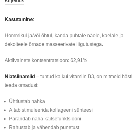
Kirjeldus
Kasutamine:
Hommikul ja/või õhtul, kanda puhtale näole, kaelale ja
dekolteele õrnade masseerivate liigutustega.
Aktiivainete kontsentratsioon: 62,91%
Niatsiinamiid
– tuntud ka kui vitamiin B3, on mitmeid hästi
teada omadusi:
Ühtlustab nahka
Aitab stimuleerida kollageeni sünteesi
Parandab naha kaitsefunktsiooni
Rahustab ja vähendab punetust