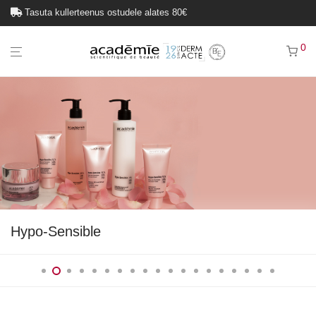
Tasuta kullerteenus ostudele alates 80€
0
Hypo-Sensible