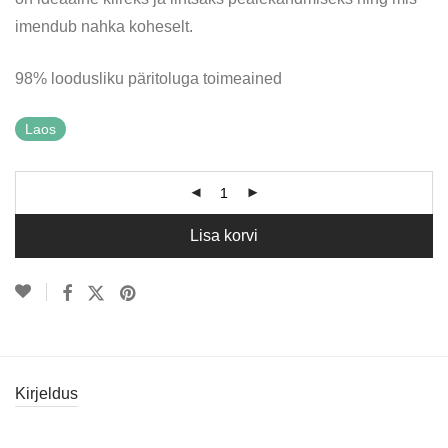
imendub nahka koheselt.
98% loodusliku päritoluga toimeained
Laos
Lisa korvi
Kirjeldus