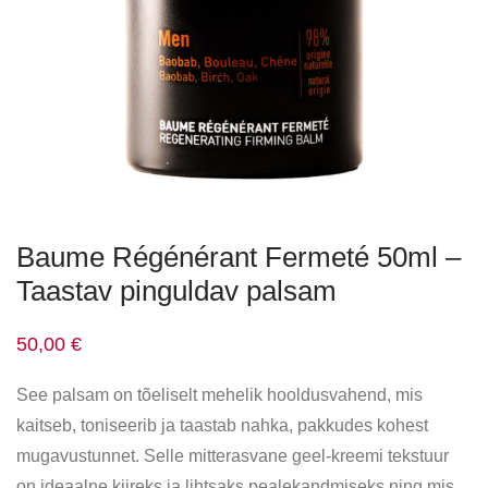
Baume Régénérant Fermeté 50ml –
Taastav pinguldav palsam
50,00
€
See palsam on tõeliselt mehelik hooldusvahend, mis
kaitseb, toniseerib ja taastab nahka, pakkudes kohest
mugavustunnet. Selle mitterasvane geel-kreemi tekstuur
on ideaalne kiireks ja lihtsaks pealekandmiseks ning mis