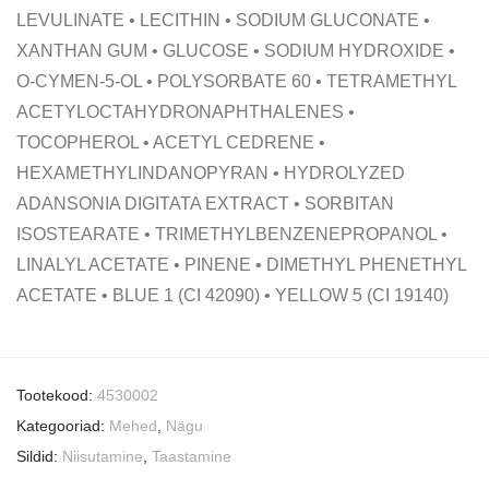
LEVULINATE • LECITHIN • SODIUM GLUCONATE •
XANTHAN GUM • GLUCOSE • SODIUM HYDROXIDE •
O-CYMEN-5-OL • POLYSORBATE 60 • TETRAMETHYL
ACETYLOCTAHYDRONAPHTHALENES •
TOCOPHEROL • ACETYL CEDRENE •
HEXAMETHYLINDANOPYRAN • HYDROLYZED
ADANSONIA DIGITATA EXTRACT • SORBITAN
ISOSTEARATE • TRIMETHYLBENZENEPROPANOL •
LINALYL ACETATE • PINENE • DIMETHYL PHENETHYL
ACETATE • BLUE 1 (CI 42090) • YELLOW 5 (CI 19140)
Tootekood:
4530002
Kategooriad:
Mehed
,
Nägu
Sildid:
Niisutamine
,
Taastamine