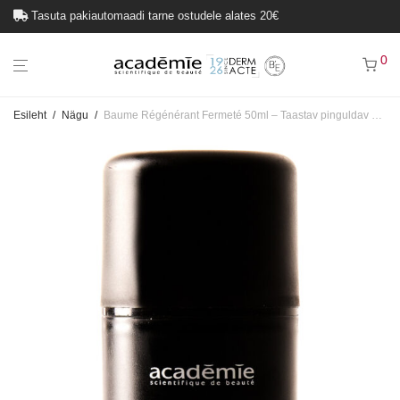
Tasuta pakiautomaadi tarne ostudele alates 20€
0
Esileht
/
Nägu
/
Baume Régénérant Fermeté 50ml – Taastav pinguldav palsam