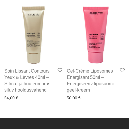
Soin Lissant Contours
Gel-Crème Liposomes
Yeux & Lèvres 40ml –
Energisant 50ml –
Silma- ja huuleümbrust
Energiseeriv liposoomi
siluv hooldusvahend
geel-kreem
54,00
€
50,00
€