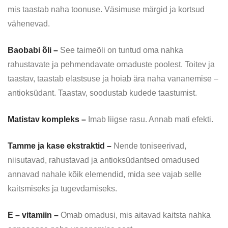
mis taastab naha toonuse. Väsimuse märgid ja kortsud
vähenevad.
Baobabi õli –
See taimeõli on tuntud oma nahka
rahustavate ja pehmendavate omaduste poolest. Toitev ja
taastav, taastab elastsuse ja hoiab ära naha vananemise –
antioksüdant. Taastav, soodustab kudede taastumist.
Matistav kompleks –
Imab liigse rasu. Annab mati efekti.
Tamme ja kase ekstraktid –
Nende toniseerivad,
niisutavad, rahustavad ja antioksüdantsed omadused
annavad nahale kõik elemendid, mida see vajab selle
kaitsmiseks ja tugevdamiseks.
E – vitamiin –
Omab omadusi, mis aitavad kaitsta nahka