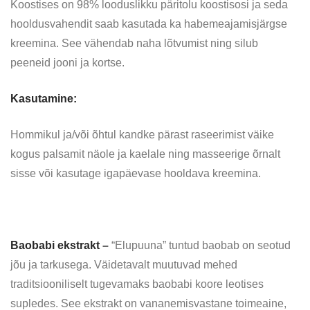
Koostises on 98% looduslikku päritolu koostisosi ja seda
hooldusvahendit saab kasutada ka habemeajamisjärgse
kreemina. See vähendab naha lõtvumist ning silub
peeneid jooni ja kortse.
Kasutamine:
Hommikul ja/või õhtul kandke pärast raseerimist väike
kogus palsamit näole ja kaelale ning masseerige õrnalt
sisse või kasutage igapäevase hooldava kreemina.
Baobabi ekstrakt –
“Elupuuna” tuntud baobab on seotud
jõu ja tarkusega. Väidetavalt muutuvad mehed
traditsiooniliselt tugevamaks baobabi koore leotises
supledes. See ekstrakt on vananemisvastane toimeaine,