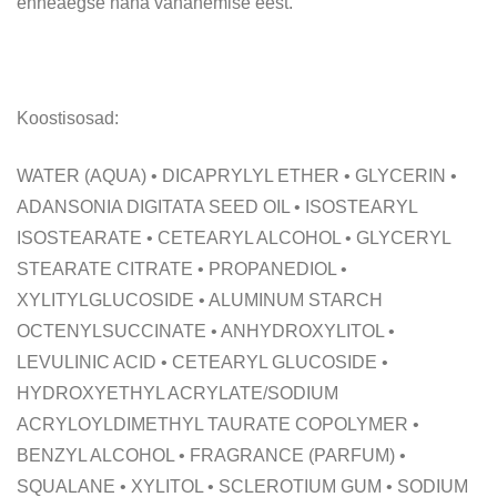
enneaegse naha vananemise eest.
Koostisosad:
WATER (AQUA) • DICAPRYLYL ETHER • GLYCERIN •
ADANSONIA DIGITATA SEED OIL • ISOSTEARYL
ISOSTEARATE • CETEARYL ALCOHOL • GLYCERYL
STEARATE CITRATE • PROPANEDIOL •
XYLITYLGLUCOSIDE • ALUMINUM STARCH
OCTENYLSUCCINATE • ANHYDROXYLITOL •
LEVULINIC ACID • CETEARYL GLUCOSIDE •
HYDROXYETHYL ACRYLATE/SODIUM
ACRYLOYLDIMETHYL TAURATE COPOLYMER •
BENZYL ALCOHOL • FRAGRANCE (PARFUM) •
SQUALANE • XYLITOL • SCLEROTIUM GUM • SODIUM