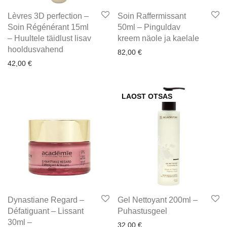
Lèvres 3D perfection –
Soin Raffermissant
Soin Régénérant 15ml
50ml – Pinguldav
– Huultele täidlust lisav
kreem näole ja kaelale
hooldusvahend
82,00
€
42,00
€
LAOST OTSAS
Dynastiane Regard –
Gel Nettoyant 200ml –
Défatiguant – Lissant
Puhastusgeel
30ml –
32,00
€