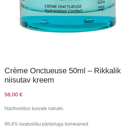
Crème Onctueuse 50ml – Rikkalik
niisutav kreem
58,00
€
Näohooldus kuivale nahale.
98,4% loodusliku päritoluga toimeained