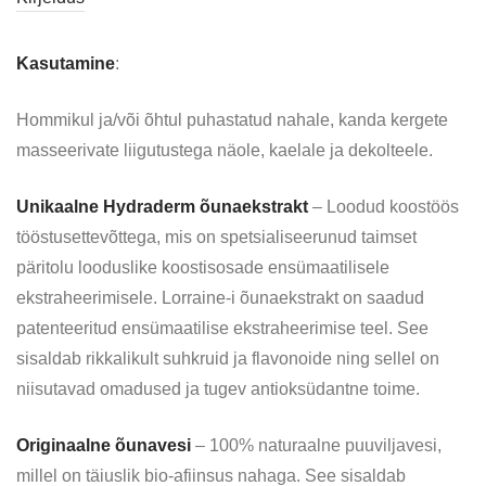
Kasutamine
:
Hommikul ja/või õhtul puhastatud nahale, kanda kergete
masseerivate liigutustega näole, kaelale ja dekolteele.
Unikaalne Hydraderm õunaekstrakt
– Loodud koostöös
tööstusettevõttega, mis on spetsialiseerunud taimset
päritolu looduslike koostisosade ensümaatilisele
ekstraheerimisele. Lorraine-i õunaekstrakt on saadud
patenteeritud ensümaatilise ekstraheerimise teel. See
sisaldab rikkalikult suhkruid ja flavonoide ning sellel on
niisutavad omadused ja tugev antioksüdantne toime.
Originaalne õunavesi
– 100% naturaalne puuviljavesi,
millel on täiuslik bio-afiinsus nahaga. See sisaldab