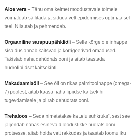
Aloe vera
– Tänu oma kelmet moodustavale toimele
võimaldab säilitada ja siduda vett epidermises optimaalsel
teel. Niisutab ja pehmendab.
Orgaaniline sarapuupähkliõli
– Selle kõrge oleiinhappe
sisaldus annab kaitsvad ja korrigeerivad omadused.
Takistab naha dehüdratsiooni ja aitab taastada
hüdrolipiidset kaitsekihti.
Makadaamiaõli
– See õli on rikas palmitoolhappe (omega-
7) poolest, aitab kaasa naha lipiidse kaitsekihi
tugevdamisele ja piirab dehüdratsiooni.
Trehaloos
– Seda nimetatakse ka „elu suhkruks“, sest see
jäljendab nahas esinevaid looduslikke hüdratsiooni
protsesse, aitab hoida vett rakkudes ja taastab loomuliku