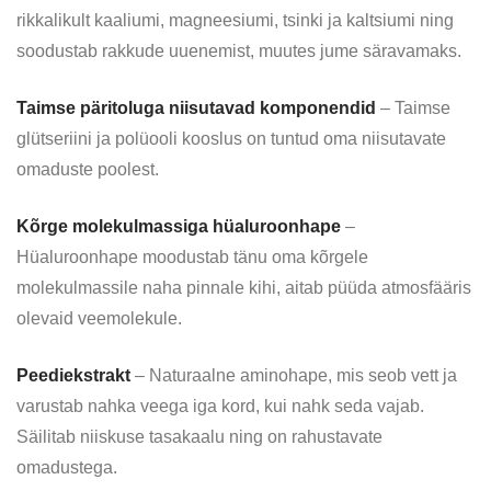
rikkalikult kaaliumi, magneesiumi, tsinki ja kaltsiumi ning
soodustab rakkude uuenemist, muutes jume säravamaks.
Taimse päritoluga niisutavad komponendid
– Taimse
glütseriini ja polüooli kooslus on tuntud oma niisutavate
omaduste poolest.
Kõrge molekulmassiga hüaluroonhape
–
Hüaluroonhape moodustab tänu oma kõrgele
molekulmassile naha pinnale kihi, aitab püüda atmosfääris
olevaid veemolekule.
Peediekstrakt
– Naturaalne aminohape, mis seob vett ja
varustab nahka veega iga kord, kui nahk seda vajab.
Säilitab niiskuse tasakaalu ning on rahustavate
omadustega.