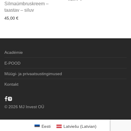
Silmaümbruskreem –
taastav – siluv
45,00
€
Académie
E-POOD
Müügi- ja privaatsustingimused
Kontakt
©
2026
MJ Invest OÜ
Eesti
Latviešu
(
Latvian
)