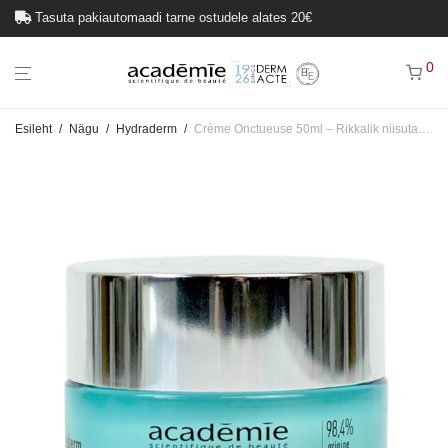
Tasuta pakiautomaadi tarne ostudele alates 20€
0
Esileht
/
Nägu
/
Hydraderm
/
Crème Onctueuse 50ml – Rikkalik niisutav kreem