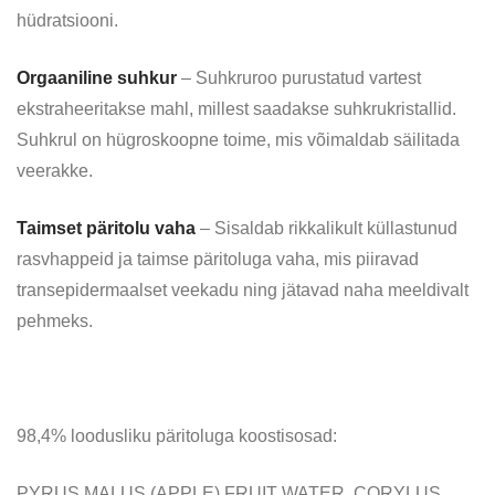
hüdratsiooni.
Orgaaniline suhkur
– Suhkruroo purustatud vartest
ekstraheeritakse mahl, millest saadakse suhkrukristallid.
Suhkrul on hügroskoopne toime, mis võimaldab säilitada
veerakke.
Taimset päritolu vaha
– Sisaldab rikkalikult küllastunud
rasvhappeid ja taimse päritoluga vaha, mis piiravad
transepidermaalset veekadu ning jätavad naha meeldivalt
pehmeks.
98,4% loodusliku päritoluga koostisosad:
PYRUS MALUS (APPLE) FRUIT WATER, CORYLUS