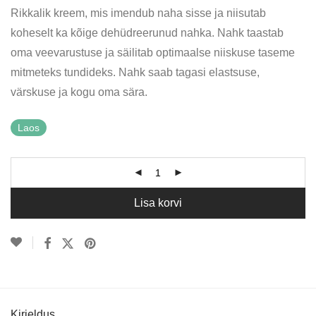
Rikkalik kreem, mis imendub naha sisse ja niisutab
koheselt ka kõige dehüdreerunud nahka. Nahk taastab
oma veevarustuse ja säilitab optimaalse niiskuse taseme
mitmeteks tundideks. Nahk saab tagasi elastsuse,
värskuse ja kogu oma sära.
Laos
Lisa korvi
Kirjeldus