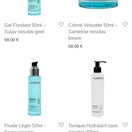
Gel Fondant 50ml –
Crème Veloutée 50ml –
Sulav niisutav geel
Sametine niisutav
kreem
58,00
€
58,00
€
Fluide Léger 50ml –
Tonique Hydratant sans