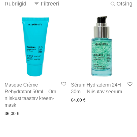
Rubriigid
Filtreeri
Otsing
Masque Crème
Sérum Hydraderm 24H
Rehydratant 50ml – Õrn
30ml – Niisutav seerum
niiskust taastav kreem-
64,00
€
mask
36,00
€