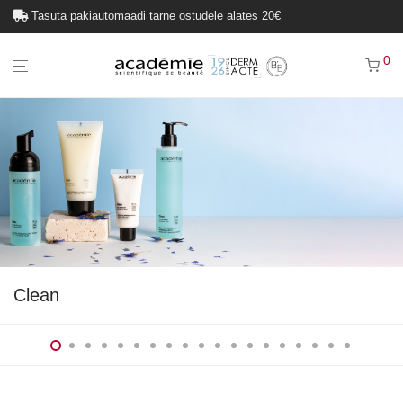
Tasuta pakiautomaadi tarne ostudele alates 20€
0
Clean