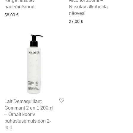
Kerge niisutav
Alcohol 200ml –
näoemulsioon
Niisutav alkoholita
näovesi
58,00
€
27,00
€
Lait Demaquillant
Gommant 2 en 1 200ml
– Õrnalt kooriv
puhastusemulsioon 2-
in-1