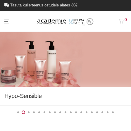
Tasuta kullerteenus ostudele alates 80€
0
Hypo-Sensible