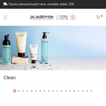
Tasuta pakiautomaadi tarne ostudele alates 20€
0
Clean