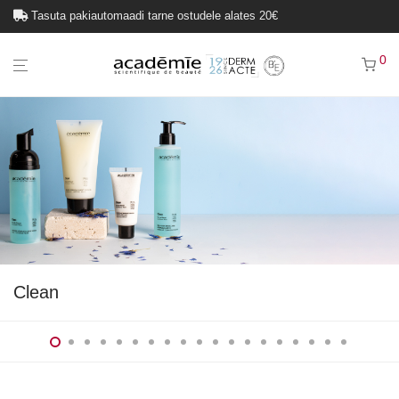
Tasuta pakiautomaadi tarne ostudele alates 20€
0
Clean